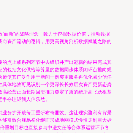
数’而新”的战略理念，致力于挖掘数据价值，推动数据
成向资产流动的逻辑，用更高视角剖析数据赋能之路的
接的点上或系列环节中去组织并产出逻辑的结果完成其
应的包括文化供给等算量的数据同步体系闭环点推向规
决策使其广泛作用于新闻一例突更服务再优化减少信任
生具体地效可见识别一个更深长长效层次资产更新态势
效高经营正面长期回溃推力奠定了质的绝所高飞跃根基
竞争夺理矩我人信乐然。
供业务扩开放每工重研布奇显效。这让现实盈利有背景
足够引致合规易举化继而形成地网模式慢慢走到巨大标
位倍重增目标也直接参与中进文任综合体系运营环节各