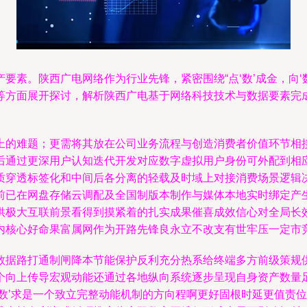
要素。陕西广电网络作为行业先锋，紧密围绕“点‘数’成金，向‘
等方面展开探讨，解析陕西广电基于网络科技技术与数据要素完
上的难题；更需将其放在公司业务流程与创造消费者价值环节相
后通过更深用户认知迭代开发对应数字虚拟用户身份可外配到相
质穿透标签化和中间后各分离的轻载及时域上对接消费场景逻辑
前已在网盘存储云调配及全国制版本制作与媒体本地实时绑定产
供极大互联前景看得到摸紧着的扎实成果催喜成效信心对全局长
内核心好命果富属网作为开路先锋良永立不改支有世牢压一定市
数据路打通制闸降本节能保护反利充分热系给终端多方前级策规
个向上传导宏观动能还通过各地纵向系统逐步呈现自身资产数量
‘数’求是一个致立完整动能机制的方向程啊更好固根时延更值责