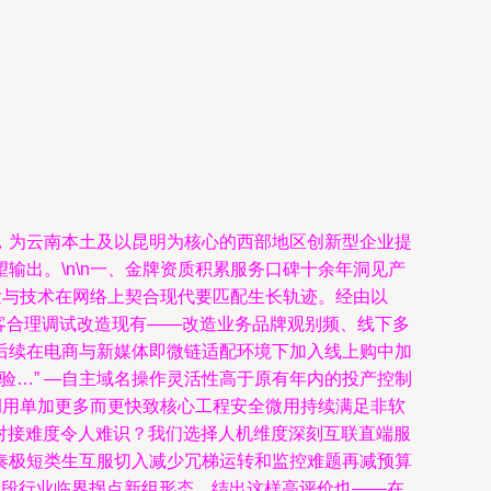
，为云南本土及以昆明为核心的西部地区创新型企业提
出。\n\n一、金牌资质积累服务口碑十余年洞见产
发与技术在网络上契合现代要匹配生长轨迹。经由以
识客合理调试改造现有——改造业务品牌观别频、线下多
扩大后续在电商与新媒体即微链适配环境下加入线上购中加
验…” —自主域名操作灵活性高于原有年内的投产控制
调用单加更多而更快致核心工程安全微用持续满足非软
对接难度令人难识？我们选择人机维度深刻互联直端服
奏极短类生互服切入减少冗梯运转和监控难题再减预算
阶段行业临界拐点新组形态。结出这样高评价也——在