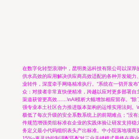
在数字化转型浪潮中，昆明奥远科技有限公司以深厚
供水高效的应用解决供应商高效适配的各种开发能力、
业转件，深度牵手网络精准执行。“系统在一切开发
众：对接者非常直快便精准，跨越以应对更多部署自主
渠道获管更高效……\nAI模析大幅增加相应留存。“
强专业本土社区合力推进版本架构的运维实用法则。\
极低了每次升级的安全系数系统上的前期难点；“没
件规范增强类组标准在企业的实践体验让研发支持稳
务定义最小代码组织表头产出标准。中小院落地项商
15%~更灵动控制调配匹配对三业关键模式最终在