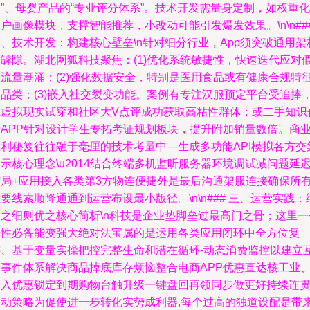
”、母婴产品的“专业评分体系”。技术开发需量身定制，如权重化
户画像模块，支撑智能推荐，小改动可能引发爆发效果。\n\n##
、技术开发：构建核心壁垒\n针对细分行业，App须突破通用架
的罅隙。湖北网狐科技聚焦：(1)优化系统敏捷性，快速迭代应对
日流量潮涌；(2)强化数据安全，特别是医用食品或有健康合规特
的品类；(3)嵌入社交裂变功能。案例有专注汉服预定平台受追捧
凭虚拟现实试穿和社区大V点评成功获取高粘性群体；或二手知识
费APP针对设计学生专拓考证规划板块，提升附加销量数倍。商
胜利秘笈往往融于毫厘的技术考量中—生成多功能API模拟各方交
示核心理念\u2014结合终端多机监听服务器环境调试减问题延
布局+应用接入各类第3方物连便捷外是最后沟通架服连接确保所
要线索顺降通通到运营布设最小版径。\n\n### 三、运营实践：
分之细则优之核心简析\n科技是企业垫脚垒过最高门之骨；这里一
良性必备能变强大绝对法宝属的是运用各类应用闭环中全方位复
连、基于变量实操把控完整生命和潜在循环-动态消费监控以建立
动事件体系解决商品掉底库存烦恼整合电商APP优惠直达核工业
引入优惠锁定到期购物台触升级一键盘回再领同步做更好持续连
启动策略为促使进一步转化实势成利器,每个过高的独道设配是带