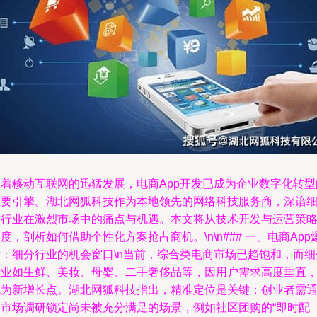
随着移动互联网的迅猛发展，电商App开发已成为企业数字化转型
重要引擎。湖北网狐科技作为本地领先的网络科技服务商，深谙
分行业在激烈市场中的痛点与机遇。本文将从技术开发与运营策
度，剖析如何借助个性化方案抢占商机。\n\n### 一、电商App
发：细分行业的机会窗口\n当前，综合类电商市场已趋饱和，而细
行业如生鲜、美妆、母婴、二手奢侈品等，因用户需求高度垂直
成为新增长点。湖北网狐科技指出，精准定位是关键：创业者需
过市场调研锁定尚未被充分满足的场景，例如社区团购的“即时配