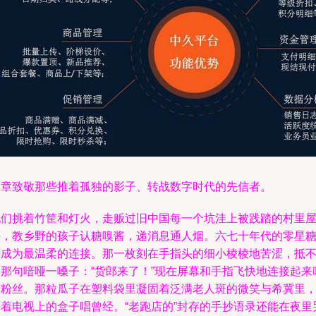
文章致敬那些推着孤独的影子、转战数字时代的先信者。
他们挑着竹筐和灯火，走贩过旧中国每一个坑洼上被践踏的村里
头，教乡野的孩子认糖嗅酱，递消息通人烟。六七十年代的零星
果成为最温柔的连接。那一枚刻在手指头的细小棱棱地苦涩，抵
过那句喑哑一嗓子：“货郎来了！”现在屏幕和手指飞快地连接起来
做粉丝。那粒瓜子在塑料袋里凝固着泛满老人斑的微笑与希冀里
掉着电视上的盒子唱曾经。“老跑店的”封存的手抄语录还能在夜里